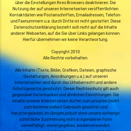
über die Einstellungen Ihres Browsers deaktivieren. Die
Nutzung der auf unseren Internetseiten veröffentlichten
Kontaktdaten wie Postanschriften, Emailadressen, Telefon-
und Faxnummern u.a. durch Dritte ist nicht gestattet. Diese
Datenschutzerklärung bezieht sich nicht auf die Inhalte
anderer Webseiten, auf die Sie über Links gelangen können.
Hierfür übernehmen wir keine Verantwortung.
Copyright 2010
Alle Rechte vorbehalten.
Alle Inhalte (Texte, Bilder, Grafiken, Dateien, graphische
Gestaltungen, Anordnungen u.a.) auf unseren
Internetseiten sind durch das Urheberrecht und andere
Schutzgesetze geschützt. Dieser Rechtsschutz gilt auch
gegenüber Datenbanken und ähnlichen Einrichtungen. Die
Inhalte unserer Internetseiten dürfen zum privaten (nicht
zum kommerziellen) Gebrauch gesichtet und
heruntergeladen, im übrigen jedoch ohne unsere vorherige
schriftliche Zustimmung nicht in irgendeiner Form
vervielfältigt, weitergegeben, wiederverwendet,