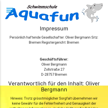
menu
Impressum
Persönlich haftende Gesellschafter: Oliver Bergmann Sitz:
Bremen Registergericht: Bremen
Geschäftsführer:
Oliver Bergmann
Zollstraße 27
D-28757 Bremen
Verantwortlich für den Inhalt: Oliver
Bergmann
Hinweis: Trotz grösstmöglicher Sorgfalt übernehmen wir
keine Gewähr für die Fehlerfreiheit und Genauigkeit der